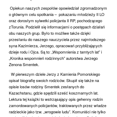
O
piekun
naszych zespołów
opowiedział zgromadzonym
o
głównym
celu spotkania – pokazaniu młodzieży
II LO
oraz dorosłym sylwetki policjanta II RP,
pochodzącego
z
Toruni
a
.
Podzielił się informacjami o postępach działań
obu naszych
grup
. Było to możliwe także dzięki
przesłaniu do naszego nauczyciela przez najmłodszego
syna Kazimierza, Jerzego
,
opracowań przybliżających
dzieje rodu i Ojca. Są to: „Wspomnienia z tamtych lat” i
„Kronika wspomnień rodzinnych” autorstwa Jerzego
Zenona
Smentek
.
W pierwszym dziele Jerzy z Kamienia Pomorskiego
opisał biografię swoich rodziców. Skupił się także na
opisie losów rodziny
Smentek
zesłanych do
Kazachstanu, gdzie spędzili sześć koszmarnych lat.
Lektura tej książki to wstrząsający opis gehenny rodzin
zamordowanych policjantów
,
traktowanych przez władze
radzieckie jako tzw. „wrogowie ludu”. Komuniści nie tylko