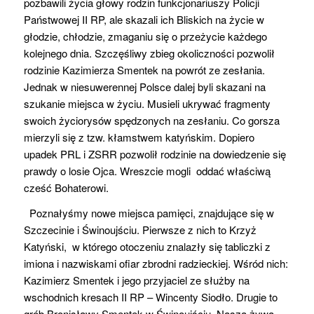
pozbawili
życia głowy
rodzin funkcjonariuszy Policji
Państwowej II RP, ale skazali ich Bliskich na życie w
głodzie, chłodzie, zmaganiu się o przeżycie
każdego
kolejnego dnia. Szczęśliwy zbieg okoliczności pozwolił
rodzinie Kazimierza
Smentek
na powrót z
e
zesłania.
Jednak w niesuwerennej Polsce dalej byli skazani na
szukanie miejsca w życiu. Musieli ukrywać fragmenty
swoich życiorysów spędzonych na zesłaniu. Co gorsza
mierz
yli
się z tzw. kłamstwem katyńskim. Dopiero
upadek PRL i ZSRR pozwolił rodzinie na dowiedzenie się
prawdy o losie Ojca. Wreszcie mogli oddać właściwą
cześć
Bohaterowi.
Pozna
ły
śmy nowe miejsca pamięci, znajdujące się w
Szczecinie i Świnoujściu. Pierwsze z nich to Krzyż
Katyński, w którego otoczeniu znalazły się tabliczki z
imiona i nazwiskami ofiar zbrodni radzieckiej. Wśród nich:
Kazimierz
Smentek
i jego przyjaciel ze służby na
wschodnich kresach II RP – Wincenty Siodło. Drugie to
grób Bronisławy
Smentek
w Świnoujściu. Nasza żywa