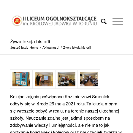
Żywa lekcja historii
Jesteś tutaj:
Home
/
Aktualnosci
/
Żywa lekcja historii
Kolejne zajęcia
poświęcon
e
Kazimierzowi
Smentek
odbył
y
się w
środę
2
6
maj
a 2021 roku.
Ta lekcja mogła
się wreszcie odbyć w realu, na terenie naszej ukochanej
szkoły. Nauczanie zdalne jest jakimś sposobem na
zdobywanie wiedzy i umiejętności, ale nie ma to jak
spotkanie koleżanek i kolegów oraz nauczycieli twarzą w