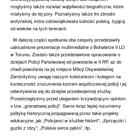
mogłyśmy także rozwiać wątpliwości biograficzne, które
mi
ały
śmy do tej pory.
Poznałyśmy także tło zbrodni
wołyńskiej, która zdziesiątkowała ludność polską, żyjącą
od wieków na tych terenach.
W dalszej części spotkania oba zespoły przedstawiły
uaktualnione prezentacje multimedialne o Bohaterze II LO
w Toruniu. Został
o
także przedstawion
e
opracowanie
o
dziejach Policji Państwowej od powstania w II RP, aż do
chwili powołania na jej miejsce Milicji Obywatelskiej.
Zwróciłyśmy uwagę naszym koleżankom i
kolegom na
konieczność zrozumienia korzeni współczesnej policji i jej
odwoływania się do dziejów przedwojennej służby.
Przestrzegłyśmy przed uleganiem krzywdzącym opiniom
o tzw.
„granatowej policji”. Same teraz lepiej rozumiemy
politykę historyczną propagowaną przez takie projekty
edukacyjne, jak „Policjanci w służbie historii”; „Sprzączki i
guziki z rdzy”; „Polskie serce pękło”, itp.