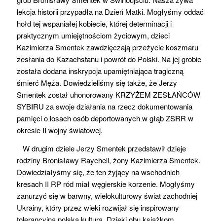
lekcja historii przypadła na Dzień Matki. Mog
ły
śmy oddać
hołd tej wspaniałej kobiecie, której determinacji i
praktycznym umiejętnościom życiowym
,
dzieci
Kazimierza
Smentek
zawdzięczają przeżycie koszmaru
zesłania do Kazachstanu i powrót do Polski.
Na jej grobie
została dodana inskrypcja upamiętniająca tragiczną
śmierć Męża. Dowiedzieliśmy się także, że Jerzy
Smentek
został uhonorowany KRZYŻEM ZESŁAŃCÓW
SYBIRU za swoje działania na rzecz dokumentowania
pamięci o losach osób deportowanych w głąb ZSRR w
okresie
II wojny światowej.
W drugim dziele Jerzy
Smentek
przedstawił dzieje
rodziny Bronisławy
Raychell
, żony Kazimierza
Smentek
.
Dowiedzi
ały
śmy się, że ten żyjący na wschodnich
kresach II RP ród miał węgierskie korzenie. Mog
łyś
my
zanurzyć się w barwny, wielokulturowy świat zachodniej
Ukrainy, który przez wieki rozwijał się inspirowany
tolerancyjną polską kulturą. Dzięki obu książkom