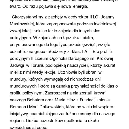
twarz. Od razu pojawia się nowa energia.
Skorzystałyśmy z zachęty
wicedyrektor II LO, Joanny
Masłowskiej, która zaproponowała
podczas kwietniowej
żywej lekcji,
kolejne takie zajęcia dla innych klas
policyjnych.
W
zaję
ciach na łączniku I piętra,
przystosowanego do tego typu przedsięwzięć
,
wzięła
udział liczna grupa młodzieży z
klas
: I A
i
I
B o profilu
policyjnym II Liceum Ogólnokształcącego im. Królowej
Jadwigi w Toruniu
pod opieką nauczycieli, którzy akurat
mieli z nimi wtedy lekcje
.
Uczniowie
byli ubrani w
mundury, których wymagają od
nich
podczas dni
mundurowych i które są oznaką przynależności do klas o
profilu policyjnym.
Zaproszeni na nią zostali krewni
naszego Bohatera
oraz Maria Hinz z Fundacji imienia
Romana i Marii Dalkowskich, która od wielu lat wspiera
inicjatywy upamiętniające zasłużone osoby dla naszego
regionu.
Liczba uczestników spotkania to
około
sześćdziesiąt osób.