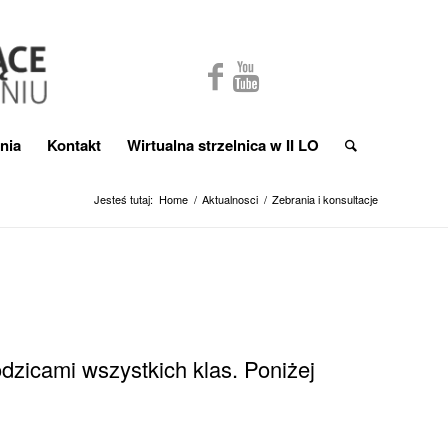
nia
Kontakt
Wirtualna strzelnica w II LO
Jesteś tutaj:
Home
/
Aktualnosci
/
Zebrania i konsultacje
dzicami wszystkich klas. Poniżej