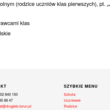
lnym (rodzice uczniów klas pierwszych), pt. „
wawcami klas
lskie
AKT
SZYBKIE MENU
502 840 150
Szkoła
45 88 47
Uczniowie
at@drugielo.torun.pl
Rodzice