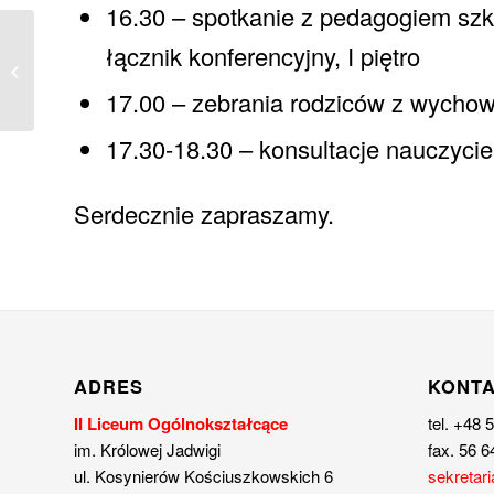
16.30 – spotkanie z pedagogiem szko
List oraz życzenia do
łącznik konferencyjny, I piętro
uczniów, nauczycieli i
rodziców.
17.00 – zebrania rodziców z wycho
17.30-18.30 – konsultacje nauczycie
Serdecznie zapraszamy.
ADRES
KONT
II Liceum Ogólnokształcące
tel. +48 
im. Królowej Jadwigi
fax. 56 6
ul. Kosynierów Kościuszkowskich 6
sekretari