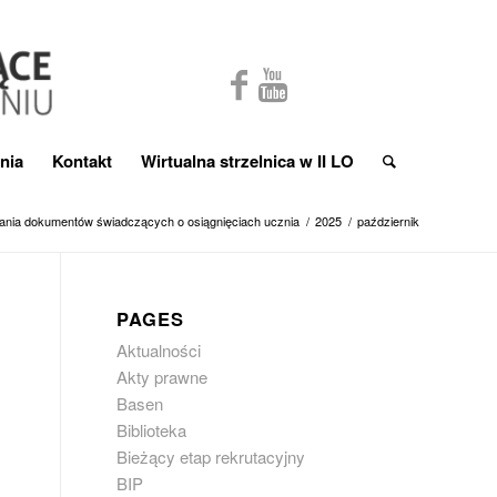
nia
Kontakt
Wirtualna strzelnica w II LO
łania dokumentów świadczących o osiągnięciach ucznia
/
2025
/
październik
PAGES
Aktualności
Akty prawne
Basen
Biblioteka
Bieżący etap rekrutacyjny
BIP