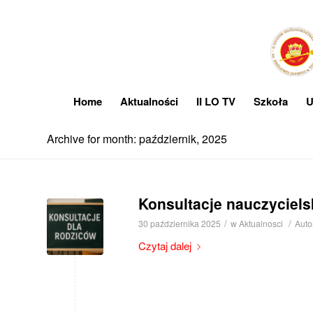
Home
Aktualności
II LO TV
Szkoła
U
Archive for month: październik, 2025
Konsultacje nauczyciels
/
/
30 października 2025
w
Aktualnosci
Auto
Czytaj dalej