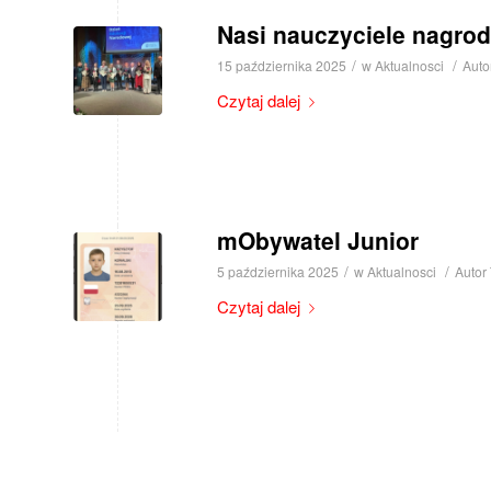
Nasi nauczyciele nagrod
/
/
15 października 2025
w
Aktualnosci
Auto
Czytaj dalej
mObywatel Junior
/
/
5 października 2025
w
Aktualnosci
Autor
Czytaj dalej