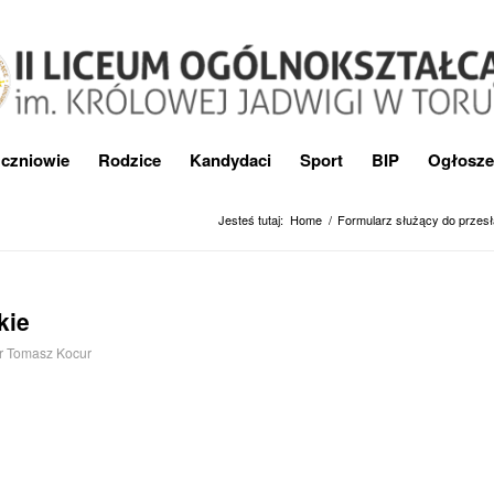
czniowie
Rodzice
Kandydaci
Sport
BIP
Ogłosze
Jesteś tutaj:
Home
/
Formularz służący do przes
kie
r
Tomasz Kocur