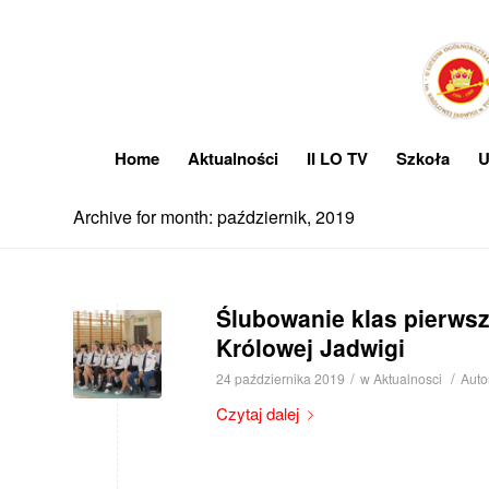
Home
Aktualności
II LO TV
Szkoła
U
Archive for month: październik, 2019
Ślubowanie klas pierws
Królowej Jadwigi
/
/
24 października 2019
w
Aktualnosci
Auto
Czytaj dalej