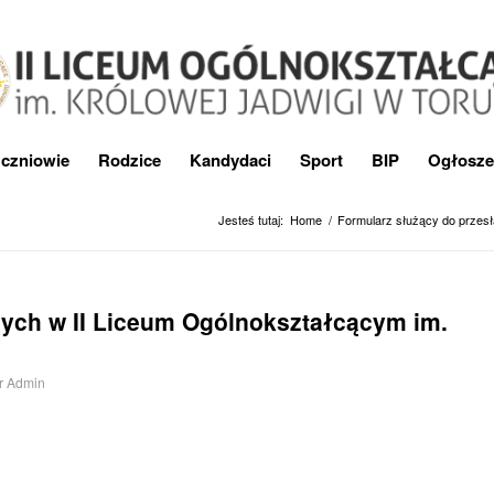
czniowie
Rodzice
Kandydaci
Sport
BIP
Ogłosze
Jesteś tutaj:
Home
/
Formularz służący do przes
zych w II Liceum Ogólnokształcącym im.
r
Admin