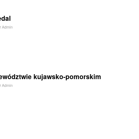
edal
r
Admin
ewództwie kujawsko-pomorskim
r
Admin