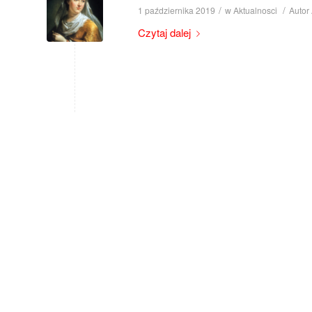
/
/
1 października 2019
w
Aktualnosci
Autor
Czytaj dalej