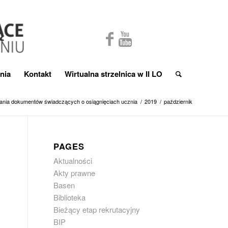
nia
Kontakt
Wirtualna strzelnica w II LO
łania dokumentów świadczących o osiągnięciach ucznia
/
2019
/
październik
PAGES
Aktualności
Akty prawne
Basen
Biblioteka
Bieżący etap rekrutacyjny
BIP