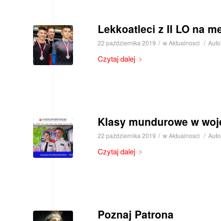
Lekkoatleci z II LO na m
/
/
22 października 2019
w
Aktualnosci
Auto
Czytaj dalej
Klasy mundurowe w woj
/
/
22 października 2019
w
Aktualnosci
Auto
Czytaj dalej
Poznaj Patrona