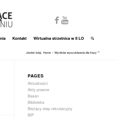
nia
Kontakt
Wirtualna strzelnica w II LO
Jesteś tutaj:
Home
/
Wyników wyszukiwania dla frazy ""
PAGES
Aktualności
Akty prawne
Basen
Biblioteka
Bieżący etap rekrutacyjny
BIP