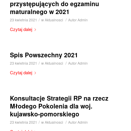
przystępujących do egzaminu
maturalnego w 2021
/
/
23 kwietnia 2021
w
Aktualnosci
Autor
Admin
Czytaj dalej
Spis Powszechny 2021
/
/
23 kwietnia 2021
w
Aktualnosci
Autor
Admin
Czytaj dalej
Konsultacje Strategii RP na rzecz
Młodego Pokolenia dla woj.
kujawsko-pomorskiego
/
/
23 kwietnia 2021
w
Aktualnosci
Autor
Admin