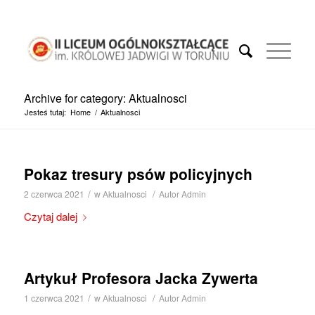
Archive for category: Aktualnosci
Jesteś tutaj:
Home
/
Aktualnosci
Pokaz tresury psów policyjnych
/
/
2 czerwca 2021
w
Aktualnosci
Autor
Admin
Czytaj dalej
Artykuł Profesora Jacka Zywerta
/
/
1 czerwca 2021
w
Aktualnosci
Autor
Admin