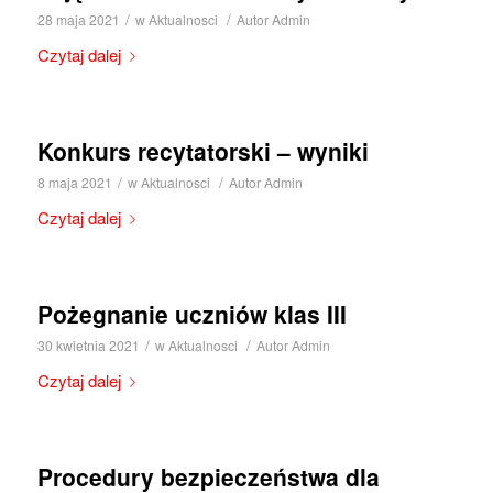
/
/
28 maja 2021
w
Aktualnosci
Autor
Admin
Czytaj dalej
Konkurs recytatorski – wyniki
/
/
8 maja 2021
w
Aktualnosci
Autor
Admin
Czytaj dalej
Pożegnanie uczniów klas III
/
/
30 kwietnia 2021
w
Aktualnosci
Autor
Admin
Czytaj dalej
Procedury bezpieczeństwa dla