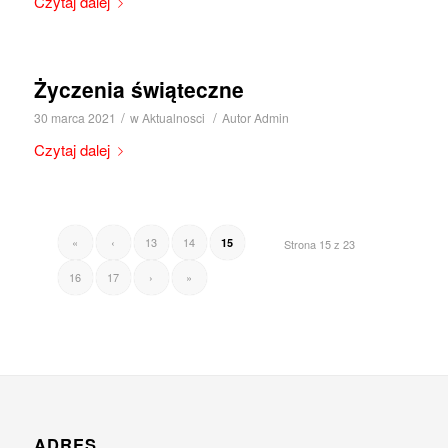
Czytaj dalej
Życzenia świąteczne
/
/
30 marca 2021
w
Aktualnosci
Autor
Admin
Czytaj dalej
«
‹
13
14
15
Strona 15 z 23
16
17
›
»
ADRES